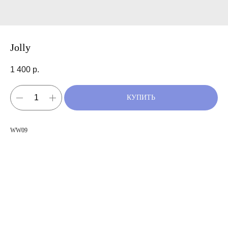
Jolly
1 400
р.
КУПИТЬ
WW09